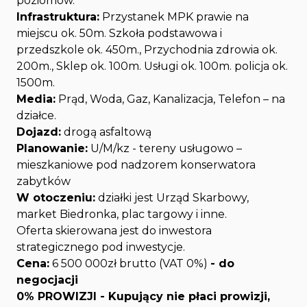
poziomów.
Infrastruktura:
Przystanek MPK prawie na
miejscu ok. 50m. Szkoła podstawowa i
przedszkole ok. 450m., Przychodnia zdrowia ok.
200m., Sklep ok. 100m. Usługi ok. 100m. policja ok.
1500m.
Media:
Prąd, Woda, Gaz, Kanalizacja, Telefon – na
działce.
Dojazd:
drogą asfaltową
Planowanie:
U/M/kz - tereny usługowo –
mieszkaniowe pod nadzorem konserwatora
zabytków
W otoczeniu:
działki jest Urząd Skarbowy,
market Biedronka, plac targowy i inne.
Oferta skierowana jest do inwestora
strategicznego pod inwestycje.
Cena:
6 500 000zł brutto (VAT 0%)
- do
negocjacji
0% PROWIZJI - Kupujący nie płaci prowizji,