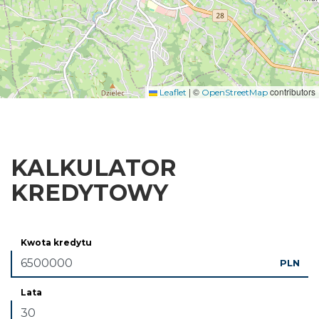
|
©
contributors
Leaflet
OpenStreetMap
KALKULATOR
KREDYTOWY
Kwota kredytu
PLN
Lata