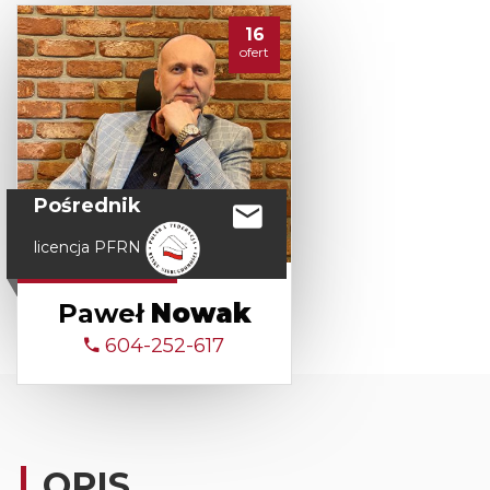
16
ofert
Pośrednik
licencja PFRN
Paweł
Nowak
604-252-617
OPIS