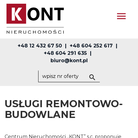
+48 12 432 67 50
+48 604 252 617
+48 604 291 635
biuro@kont.pl
USŁUGI REMONTOWO-
BUDOWLANE
Centrum Nieruchomości „KONT” s.c. proponuje