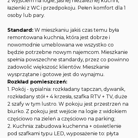
z wyjściem na logie, jasnej niezależnej kuchni,
łazienki z WC i przedpokoju. Pełen komfort dla 1
osoby lub pary.
Standard:
W mieszkaniu jakiś czas temu była
remontowana kuchnia, która jest dobrze i
nowomodnie umeblowana we wszystko co
będzie potrzebne nowym najemcom. Mieszkanie
spełnia powszechne standardy, przez co powinno
zadowolić większość klientów. Mieszkanie
wysprzątane i gotowe jest do wynajmu.
Rozkład pomieszczeń:
1. Pokój - sypialnia: rozkładany tapczan, dywanik,
rozkładany stół + 4 krzesła, szafka RTV + TV, duże
2 szafy w tym lustro. W pokoju jest przestrzeń na
biurko. Z pokoju jest wejście na logie z widokiem
częściowo na zieleń a częściowo na parking;
2. Kuchnia: zabudowa kuchenna + oświetlenie
pod szafkami typu LED, wyposażenie to: płyta