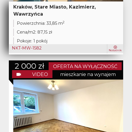
Kraków, Stare Miasto, Kazimierz,
Wawrzyńca
2
Powierzchnia:
33,85 m
Cena/m2:
87,15 zł
Pokoje:
1 pokój
NKT-MW-1582
Notatnik
2 000 zł
OFERTA NA WYŁĄCZNOŚĆ
VIDEO
mieszkanie na wynajem