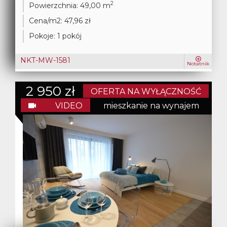
2
Powierzchnia:
49,00 m
Cena/m2:
47,96 zł
Pokoje:
1 pokój
NKT-MW-1581
Notatnik
2 950 zł
OFERTA NA WYŁĄCZNOŚĆ
VIDEO
mieszkanie na wynajem