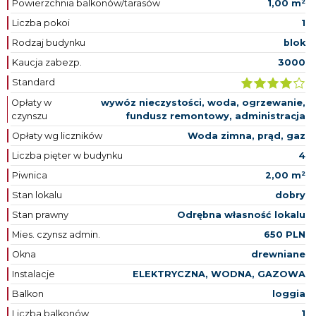
Powierzchnia balkonów/tarasów
1,00 m²
Liczba pokoi
1
Rodzaj budynku
blok
Kaucja zabezp.
3000
Standard
Opłaty w
wywóz nieczystości, woda, ogrzewanie,
czynszu
fundusz remontowy, administracja
Opłaty wg liczników
Woda zimna, prąd, gaz
Liczba pięter w budynku
4
Piwnica
2,00 m²
Stan lokalu
dobry
Stan prawny
Odrębna własność lokalu
Mies. czynsz admin.
650 PLN
Okna
drewniane
Instalacje
ELEKTRYCZNA, WODNA, GAZOWA
Balkon
loggia
Liczba balkonów
1