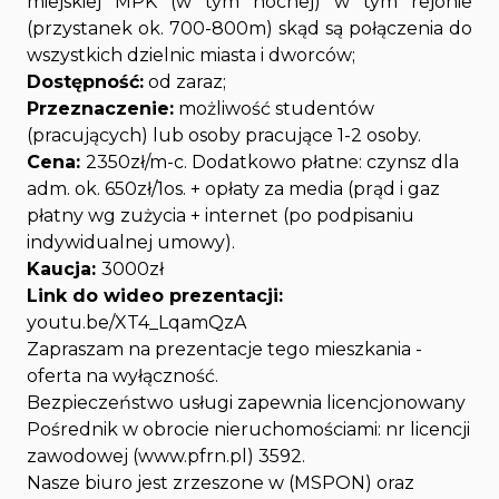
miejskiej MPK (w tym nocnej) w tym rejonie
(przystanek ok. 700-800m) skąd są połączenia do
wszystkich dzielnic miasta i dworców;
Dostępność:
od zaraz;
Przeznaczenie:
możliwość studentów
(pracujących) lub osoby pracujące 1-2 osoby.
Cena:
2350zł/m-c. Dodatkowo płatne: czynsz dla
adm. ok. 650zł/1os. + opłaty za media (prąd i gaz
płatny wg zużycia + internet (po podpisaniu
indywidualnej umowy).
Kaucja:
3000zł
Link do wideo prezentacji:
youtu.be/XT4_LqamQzA
Zapraszam na prezentacje tego mieszkania -
oferta na wyłączność.
Bezpieczeństwo usługi zapewnia licencjonowany
Pośrednik w obrocie nieruchomościami: nr licencji
zawodowej (www.pfrn.pl) 3592.
Nasze biuro jest zrzeszone w (MSPON) oraz