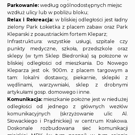
Parkowanie:
według ogólnodostępnych miejsc
wzdłuż ulicy lub w pobliżu bloku;
Relax i Rekreacja:
w bliskiej odległości jest ładny
zielony Park Łokietka z placem zabaw oraz Park
Kleparski z poaustriackim fortem Kleparz;
Infrastruktura: wszystkie usługi, szpitale czy
punkty medyczne, szkoła, przedszkole oraz
sklepy (w tym Sklep Biedronka) są położone w
bliskiej odległości od mieszkania. Do Nowego
Kleparza jest ok. 900m. z placem targowym a
tam: lokalni dostawcy, piekarnie, sklepiki z
wędlinami, warzywniaki, sklep z drobnymi
artykułami gosp. domowego i inne.
Komunikacja:
mieszkanie położne jest w niedużej
odległości od jednego z głównych wezłów
komunikacyjnych (skrzyżowanie ulic Al.
Słowackiego i Prądnickiej) w centrum Krakowa.
Doskonale rozbudowana sieć komunikacji