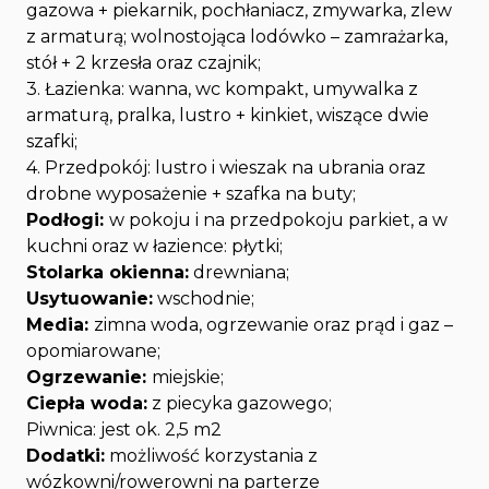
gazowa + piekarnik, pochłaniacz, zmywarka, zlew
z armaturą; wolnostojąca lodówko – zamrażarka,
stół + 2 krzesła oraz czajnik;
3. Łazienka: wanna, wc kompakt, umywalka z
armaturą, pralka, lustro + kinkiet, wiszące dwie
szafki;
4. Przedpokój: lustro i wieszak na ubrania oraz
drobne wyposażenie + szafka na buty;
Podłogi:
w pokoju i na przedpokoju parkiet, a w
kuchni oraz w łazience: płytki;
Stolarka okienna:
drewniana;
Usytuowanie:
wschodnie;
Media:
zimna woda, ogrzewanie oraz prąd i gaz –
opomiarowane;
Ogrzewanie:
miejskie;
Ciepła woda:
z piecyka gazowego;
Piwnica: jest ok. 2,5 m2
Dodatki:
możliwość korzystania z
wózkowni/rowerowni na parterze