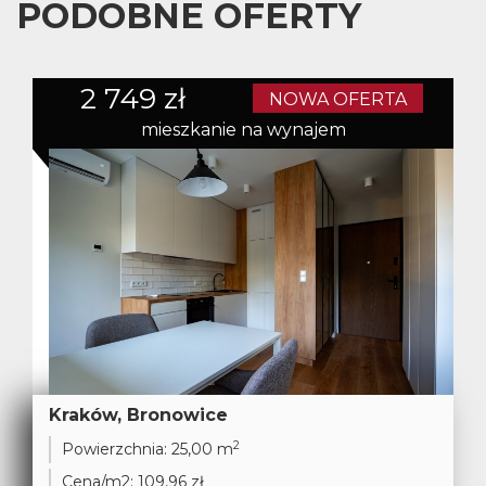
PODOBNE OFERTY
2 749 zł
NOWA OFERTA
mieszkanie na wynajem
Kraków, Bronowice
2
Powierzchnia:
25,00 m
Cena/m2:
109,96 zł