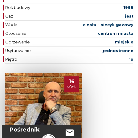
Rok budowy
1999
Gaz
jest
Woda
ciepła - piecyk gazowy
Otoczenie
centrum miasta
Ogrzewanie
miejskie
Usytuowanie
jednostronne
Piętro
1p
16
ofert
Pośrednik