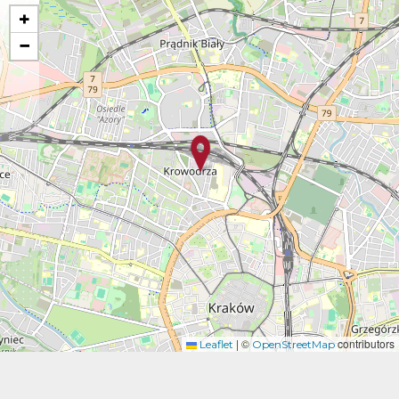
+
−
|
©
contributors
Leaflet
OpenStreetMap