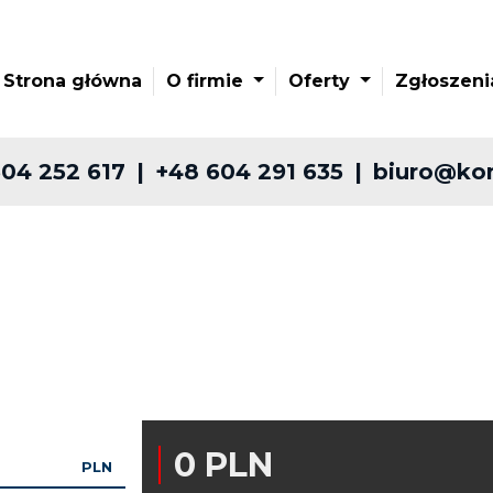
Strona główna
O firmie
Oferty
Zgłoszen
04 252 617
+48 604 291 635
biuro@kon
0 PLN
PLN