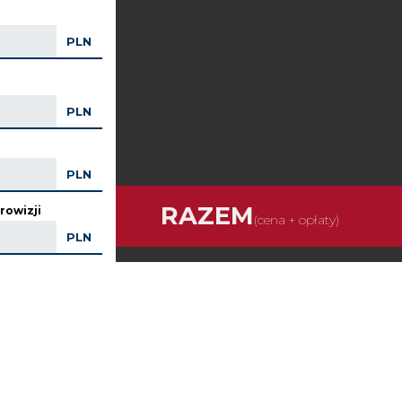
PLN
PLN
PLN
RAZEM
rowizji
(cena + opłaty)
PLN