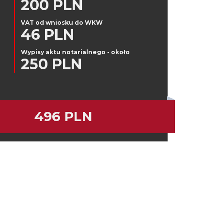
200 PLN
VAT od wniosku do WKW
46 PLN
Wypisy aktu notarialnego - około
250 PLN
496 PLN