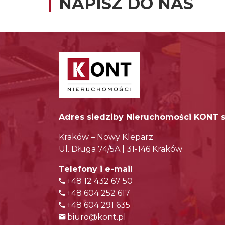
NAPISZ DO NAS
Adres siedziby Nieruchomości KONT s
Kraków – Nowy Kleparz
Ul. Długa 74/5A | 31-146 Kraków
Telefony i e-mail
+48 12 432 67 50
+48 604 252 617
+48 604 291 635
biuro@kont.pl